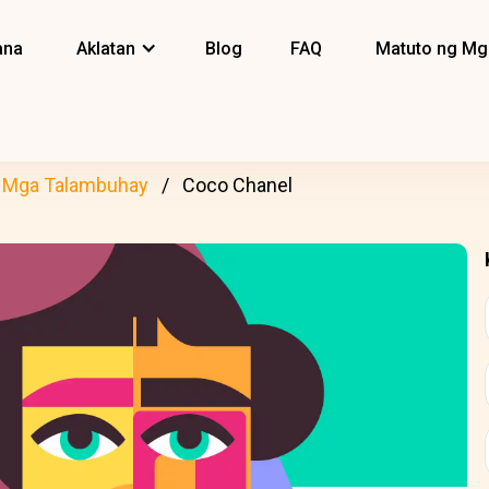
ana
Aklatan
Blog
FAQ
Matuto ng Mg
Mga Talambuhay
Coco Chanel