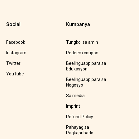
Social
Kumpanya
Facebook
Tungkol sa amin
Instagram
Redeem coupon
Twitter
Beelinguapp para sa
Edukasyon
YouTube
Beelinguapp para sa
Negosyo
Sa media
Imprint
Refund Policy
Pahayag sa
Pagkapribado