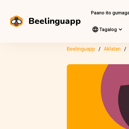
Paano ito gumag
Beelinguapp
Tagalog
Beelinguapp
Aklatan