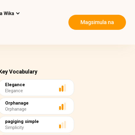
a Wika
Magsimula na
Key Vocabulary
Elegance
Elegance
Orphanage
Orphanage
pagiging simple
Simplicity