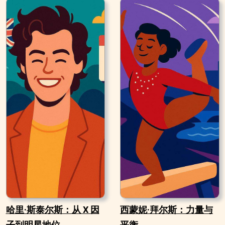
哈里·斯泰尔斯：从 X 因
西蒙妮·拜尔斯：力量与
子到明星地位
平衡