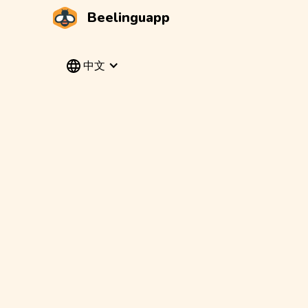
Beelinguapp
中文