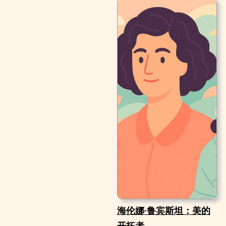
海伦娜·鲁宾斯坦：美的
开拓者