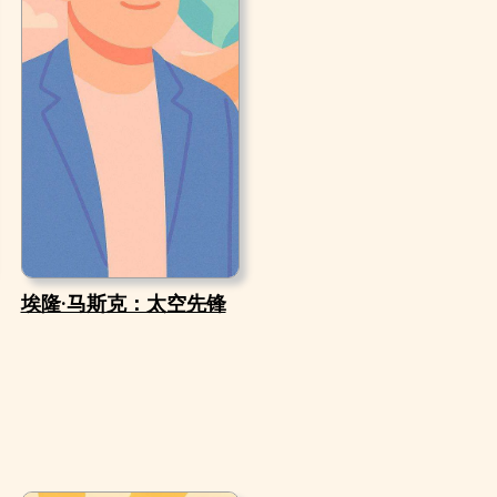
埃隆·马斯克：太空先锋