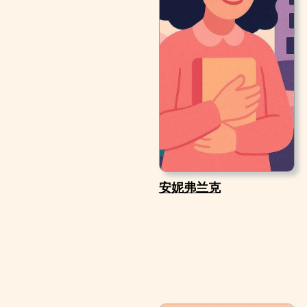
安妮弗兰克