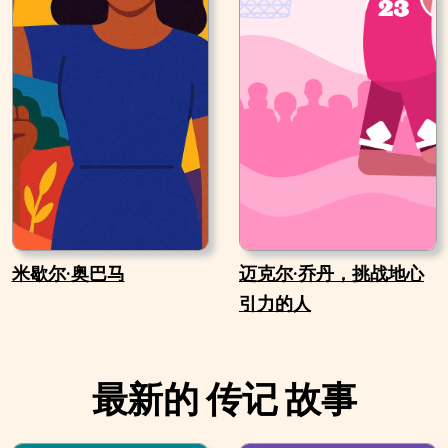
米歇尔·奥巴马
迈克尔·乔丹，挑战地心
引力的人
最新的 传记 故事