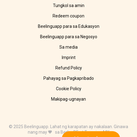
Tungkol sa amin
Redeem coupon
Beelinguapp para sa Edukasyon
Beelinguapp para sa Negosyo
Sa media
Imprint
Refund Policy
Pahayag sa Pagkapribado
Cookie Policy
Makipag-ugnayan
© 2025 Beelinguapp. Lahat ng karapatan ay nakalaan. Ginawa
nang may 🧡 sa Berlin, DE at Tampico, MX