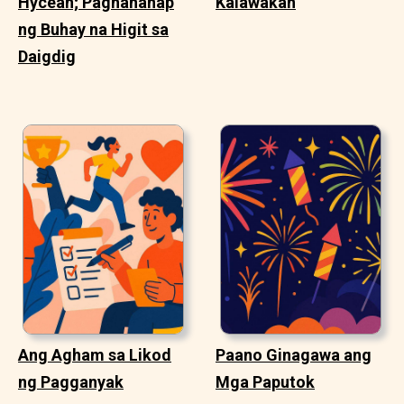
Hycean; Paghahanap
Kalawakan
ng Buhay na Higit sa
Daigdig
Ang Agham sa Likod
Paano Ginagawa ang
ng Pagganyak
Mga Paputok