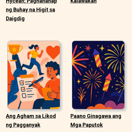
Hycean; Paghahanap
Kalawakan
ng Buhay na Higit sa
Daigdig
Ang Agham sa Likod
Paano Ginagawa ang
ng Pagganyak
Mga Paputok