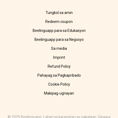
Tungkol sa amin
Redeem coupon
Beelinguapp para sa Edukasyon
Beelinguapp para sa Negosyo
Sa media
Imprint
Refund Policy
Pahayag sa Pagkapribado
Cookie Policy
Makipag-ugnayan
© 2025 Beelinguapp. Lahat ng karapatan ay nakalaan. Ginawa