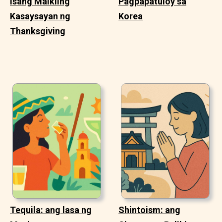
Isang Maikling
Pagpapatuloy sa
Kasaysayan ng
Korea
Thanksgiving
Tequila: ang lasa ng
Shintoism: ang