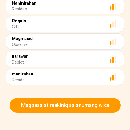
Naninirahan
Resides
Regalo
Gift
Magmasid
Observe
Ilarawan
Depict
manirahan
Reside
Magbasa at makinig sa anumang wika