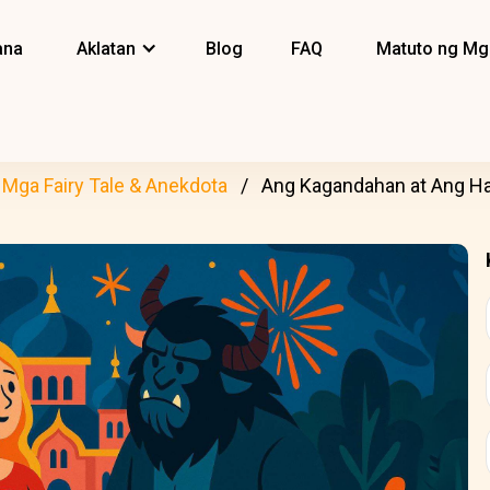
ana
Aklatan
Blog
FAQ
Matuto ng Mg
Mga Fairy Tale & Anekdota
Ang Kagandahan at Ang Hay