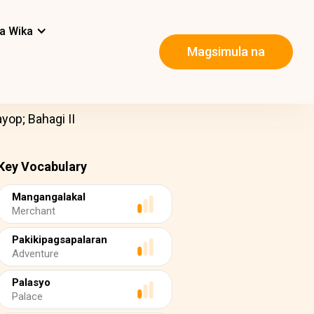
a Wika
Magsimula na
op; Bahagi II
Key Vocabulary
Mangangalakal
Merchant
Pakikipagsapalaran
Adventure
Palasyo
Palace