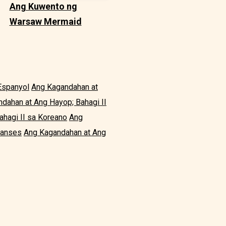
Ang Kuwento ng
Warsaw Mermaid
Espanyol
Ang Kagandahan at
dahan at Ang Hayop; Bahagi II
hagi II sa Koreano
Ang
ranses
Ang Kagandahan at Ang