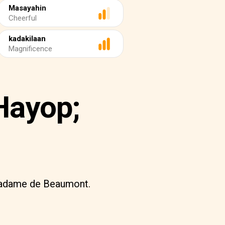
Masayahin
Cheerful
kadakilaan
Magnificence
Hayop;
 Madame de Beaumont.