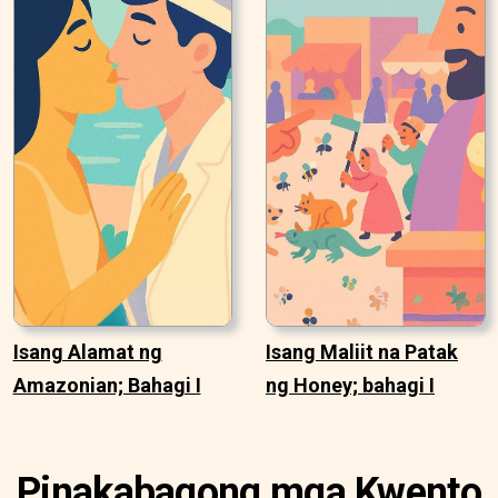
Isang Alamat ng
Isang Maliit na Patak
Amazonian; Bahagi I
ng Honey; bahagi I
Pinakabagong mga Kwento