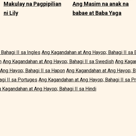
Makulay na Pagpipilian
Ang Masim na anak na
ni Lily
babae at Baba Yaga
Bahagi II sa Ingles
Ang Kagandahan at Ang Hayop; Bahagi II sa 
n
Ang Kagandahan at Ang Hayop; Bahagi II sa Swedish
Ang Kagan
Ang Hayop; Bahagi II sa Hapon
Ang Kagandahan at Ang Hayop; Ba
gi II sa Portuges
Ang Kagandahan at Ang Hayop; Bahagi II sa P
 Kagandahan at Ang Hayop; Bahagi II sa Hindi