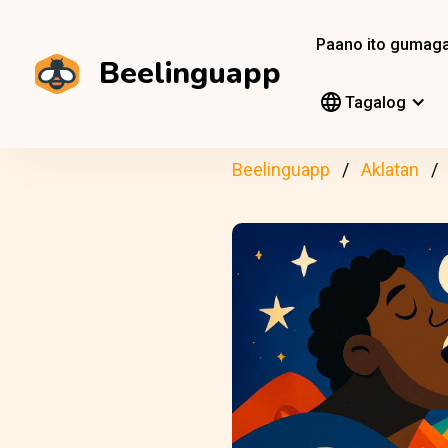
Paano ito gumag
Beelinguapp
Tagalog
Beelinguapp
Aklatan