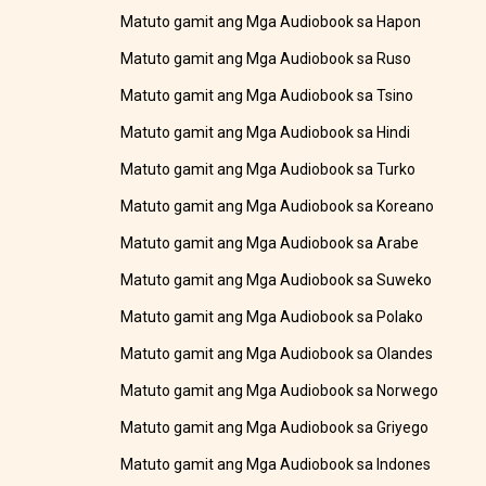
Matuto gamit ang Mga Audiobook sa Hapon
Matuto gamit ang Mga Audiobook sa Ruso
Matuto gamit ang Mga Audiobook sa Tsino
Matuto gamit ang Mga Audiobook sa Hindi
Matuto gamit ang Mga Audiobook sa Turko
Matuto gamit ang Mga Audiobook sa Koreano
Matuto gamit ang Mga Audiobook sa Arabe
Matuto gamit ang Mga Audiobook sa Suweko
Matuto gamit ang Mga Audiobook sa Polako
Matuto gamit ang Mga Audiobook sa Olandes
Matuto gamit ang Mga Audiobook sa Norwego
Matuto gamit ang Mga Audiobook sa Griyego
Matuto gamit ang Mga Audiobook sa Indones