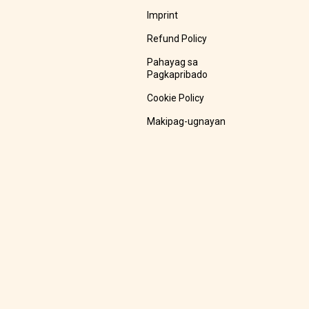
Imprint
Refund Policy
Pahayag sa
Pagkapribado
Cookie Policy
Makipag-ugnayan