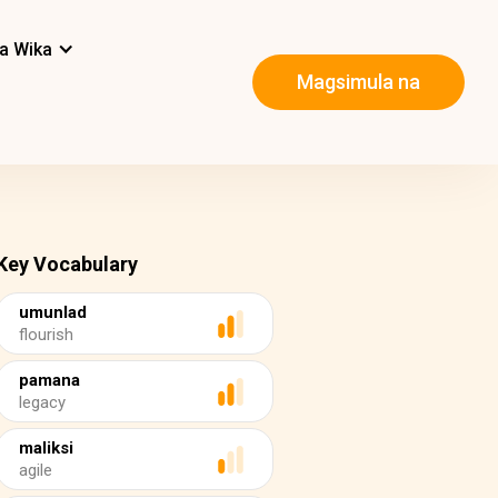
a Wika
Magsimula na
Key Vocabulary
umunlad
flourish
pamana
legacy
maliksi
agile