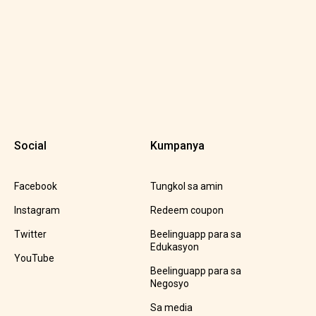
Social
Kumpanya
Facebook
Tungkol sa amin
Instagram
Redeem coupon
Twitter
Beelinguapp para sa
Edukasyon
YouTube
Beelinguapp para sa
Negosyo
Sa media