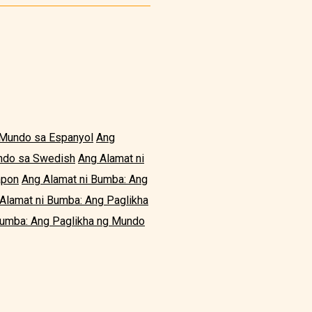
 Mundo sa Espanyol
Ang
undo sa Swedish
Ang Alamat ni
apon
Ang Alamat ni Bumba: Ang
Alamat ni Bumba: Ang Paglikha
Bumba: Ang Paglikha ng Mundo