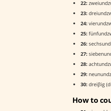
22:
zweiundzwa
23:
dreiundzwa
24:
vierundzwa
25:
fünfundzw
26:
sechsundz
27:
siebenund
28:
achtundzw
29:
neunundzw
30:
dreiβig (d
How to cou