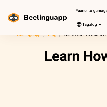
Paano ito gumag
Beelinguapp
Tagalog
Beelinguapp
Blog
Learn How To Count F
Learn How