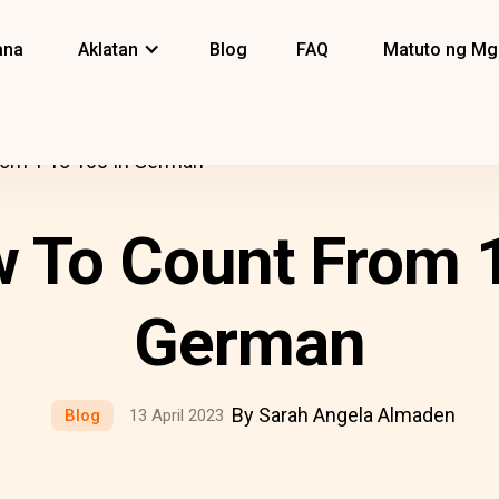
ana
Aklatan
Blog
FAQ
Matuto ng Mg
rom 1 To 100 In German
 To Count From 1
German
By Sarah Angela Almaden
Blog
13 April 2023