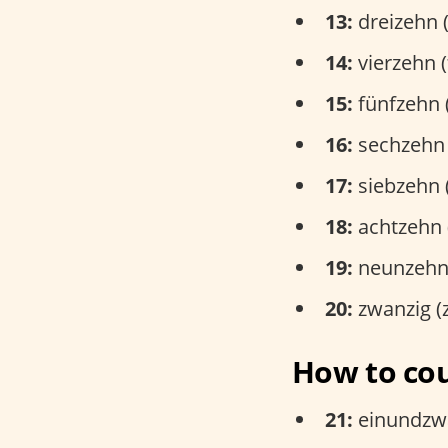
13:
dreizehn (
14:
vierzehn (
15:
fünfzehn (
16:
sechzehn 
17:
siebzehn 
18:
achtzehn (
19:
neunzehn 
20:
zwanzig (z
How to cou
21:
einundzwa