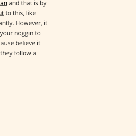
an
and that is by
ut
to this, like
ntly. However, it
g your noggin to
ause believe it
they follow a