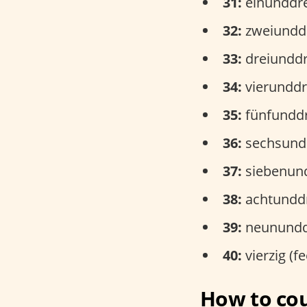
31:
einunddre
32:
zweiunddre
33:
dreiunddre
34:
vierunddre
35:
fünfunddre
36:
sechsundd
37:
siebenund
38:
achtunddre
39:
neununddr
40:
vierzig (fe
How to cou