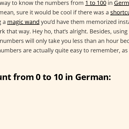
e way to know the numbers from
1 to 100
in
Germ
mean, sure it would be cool if there was a
shortc
g a
magic wand
you’d have them memorized insta
rk that way. Hey ho, that’s alright. Besides, usin
umbers will only take you less than an hour bec
umbers are actually quite easy to remember, as 
nt from 0 to 10 in German: