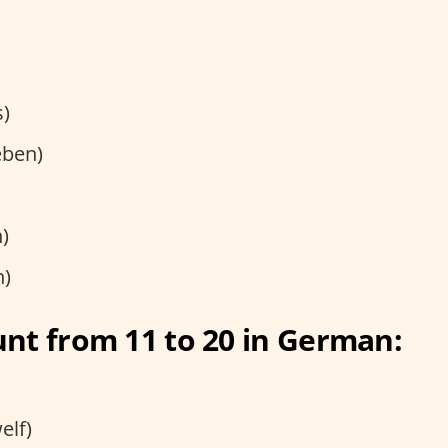
s)
eben)
)
n)
nt from 11 to 20 in German:
elf)