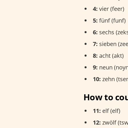
4:
vier (feer)
5:
fünf (funf)
6:
sechs (zek
7:
sieben (ze
8:
acht (akt)
9:
neun (noyn
10:
zehn (tse
How to cou
11:
elf (elf)
12:
zwölf (tsw