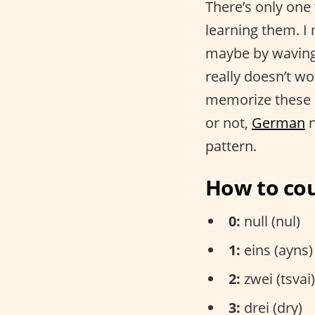
There’s only on
learning them. I 
maybe by wavin
really doesn’t wo
memorize these n
or not,
German
n
pattern.
How to cou
0:
null (nul)
1:
eins (ayns)
2:
zwei (tsvai)
3:
drei (dry)