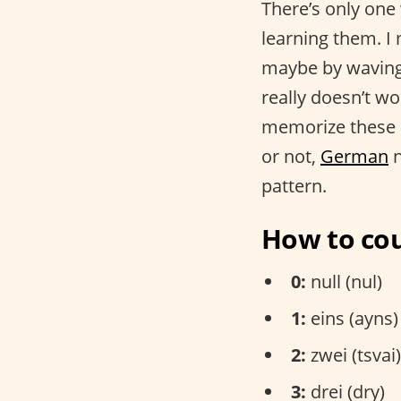
There’s only on
learning them. I 
maybe by wavin
really doesn’t wo
memorize these n
or not,
German
n
pattern.
How to cou
0:
null (nul)
1:
eins (ayns)
2:
zwei (tsvai)
3:
drei (dry)