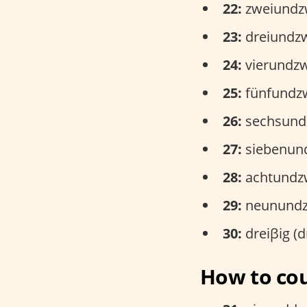
22:
zweiundzwa
23:
dreiundzwa
24:
vierundzwa
25:
fünfundzw
26:
sechsundz
27:
siebenund
28:
achtundzw
29:
neunundzw
30:
dreiβig (d
How to cou