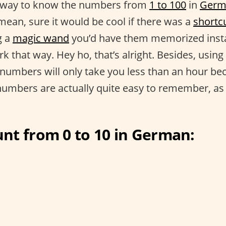
e way to know the numbers from
1 to 100
in
Germ
mean, sure it would be cool if there was a
shortc
g a
magic wand
you’d have them memorized insta
rk that way. Hey ho, that’s alright. Besides, usin
umbers will only take you less than an hour bec
umbers are actually quite easy to remember, as 
nt from 0 to 10 in German: