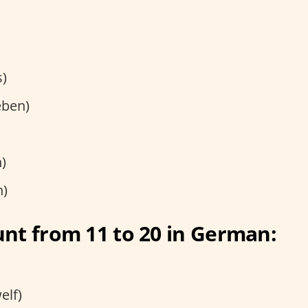
s)
eben)
)
n)
nt from 11 to 20 in German:
elf)