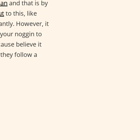
an
and that is by
ut
to this, like
ntly. However, it
g your noggin to
ause believe it
they follow a