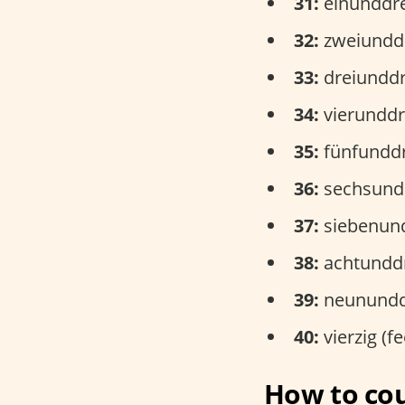
31:
einunddre
32:
zweiunddre
33:
dreiunddre
34:
vierunddre
35:
fünfunddre
36:
sechsundd
37:
siebenund
38:
achtunddre
39:
neununddr
40:
vierzig (fe
How to cou