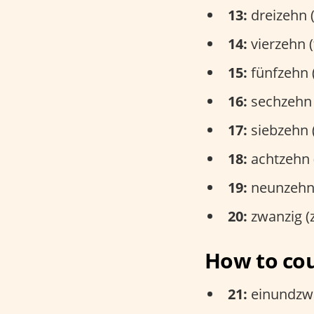
13:
dreizehn (
14:
vierzehn (
15:
fünfzehn (
16:
sechzehn 
17:
siebzehn 
18:
achtzehn (
19:
neunzehn 
20:
zwanzig (z
How to cou
21:
einundzwa