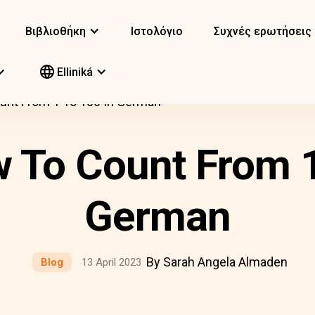
Βιβλιοθήκη
Ιστολόγιο
Συχνές ερωτήσεις
Elliniká
unt From 1 To 100 In German
 To Count From 1
German
By Sarah Angela Almaden
Blog
13 April 2023