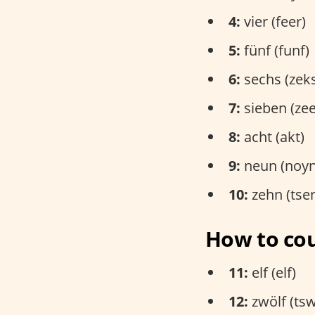
4:
vier (feer)
5:
fünf (funf)
6:
sechs (zek
7:
sieben (ze
8:
acht (akt)
9:
neun (noyn
10:
zehn (tse
How to cou
11:
elf (elf)
12:
zwölf (tsw