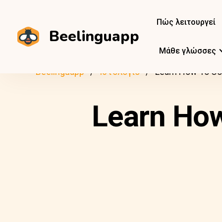
Πώς λειτουργεί
Beelinguapp
Μάθε γλώσσες
Beelinguapp
Ιστολόγιο
Learn How To Co
Learn How