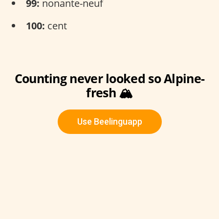
99:
nonante-neuf
100:
cent
Counting never looked so Alpine-
fresh 🏔
Use Beelinguapp