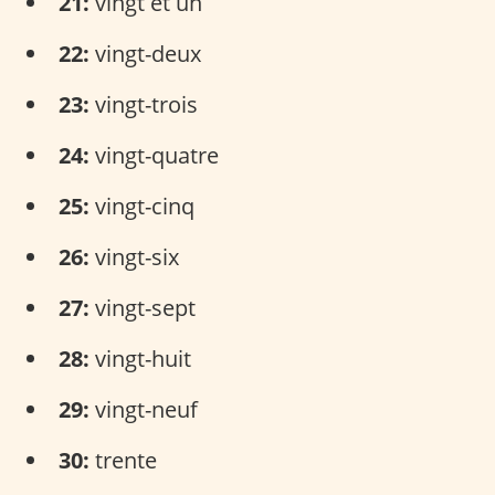
21:
vingt et un
22:
vingt-deux
23:
vingt-trois
24:
vingt-quatre
25:
vingt-cinq
26:
vingt-six
27:
vingt-sept
28:
vingt-huit
29:
vingt-neuf
30:
trente