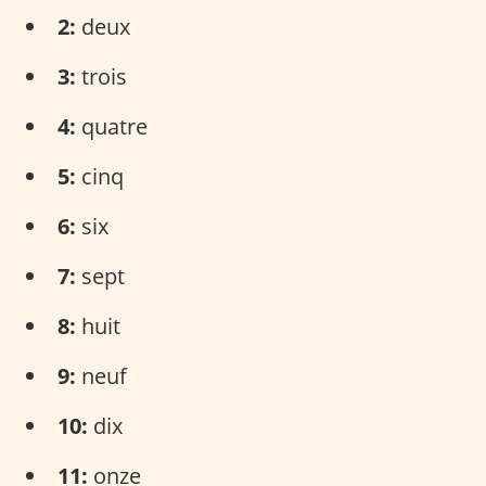
2:
deux
3:
trois
4:
quatre
5:
cinq
6:
six
7:
sept
8:
huit
9:
neuf
10:
dix
11:
onze