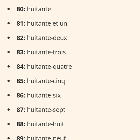
80:
huitante
81:
huitante et un
82:
huitante-deux
83:
huitante-trois
84:
huitante-quatre
85:
huitante-cinq
86:
huitante-six
87:
huitante-sept
88:
huitante-huit
89:
huitante-neuf