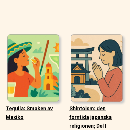
Tequila: Smaken av
Shintoism: den
Mexiko
forntida japanska
religionen; Del I