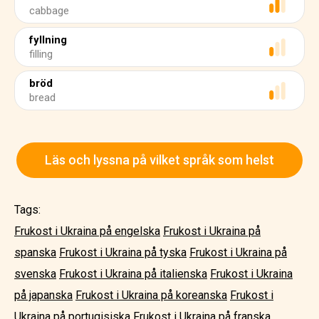
cabbage
fyllning
filling
bröd
bread
Läs och lyssna på vilket språk som helst
Tags:
Frukost i Ukraina på engelska
Frukost i Ukraina på
spanska
Frukost i Ukraina på tyska
Frukost i Ukraina på
svenska
Frukost i Ukraina på italienska
Frukost i Ukraina
på japanska
Frukost i Ukraina på koreanska
Frukost i
Ukraina på portugisiska
Frukost i Ukraina på franska