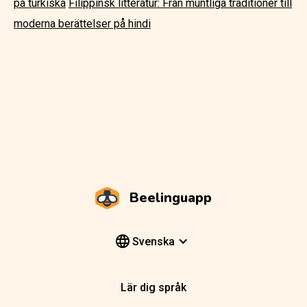
på turkiska
Filippinsk litteratur: Från muntliga traditioner till
moderna berättelser på hindi
Beelinguapp
Svenska
Lär dig språk