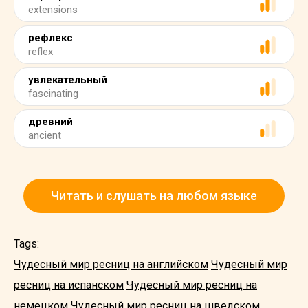
extensions
рефлекс
reflex
увлекательный
fascinating
древний
ancient
Читать и слушать на любом языке
Tags:
Чудесный мир ресниц на английском
Чудесный мир
ресниц на испанском
Чудесный мир ресниц на
немецком
Чудесный мир ресниц на шведском