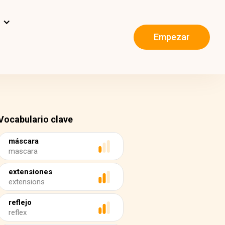
s
Empezar
Vocabulario clave
máscara
mascara
extensiones
extensions
reflejo
reflex