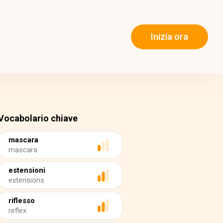
Inizia ora
Vocabolario chiave
mascara
mascara
estensioni
extensions
riflesso
reflex