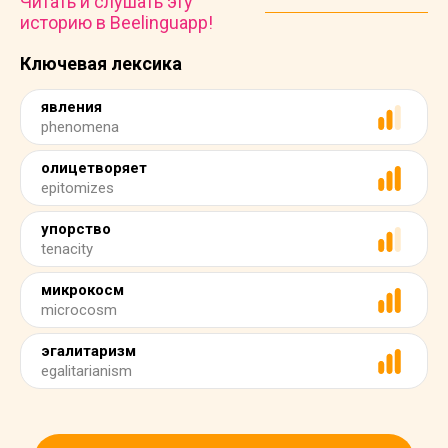
Читать и слушать эту
историю в Beelinguapp!
Ключевая лексика
явления
phenomena
олицетворяет
epitomizes
упорство
tenacity
микрокосм
microcosm
эгалитаризм
egalitarianism