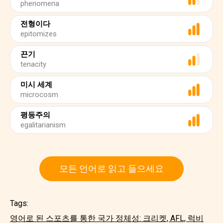
phenomena
전형이다
epitomizes
끈기
tenacity
미시 세계
microcosm
평등주의
egalitarianism
모든 언어로 읽고 들으세요
Tags:
영어로 된 스포츠를 통한 국가 정체성: 크리켓, AFL, 럭비