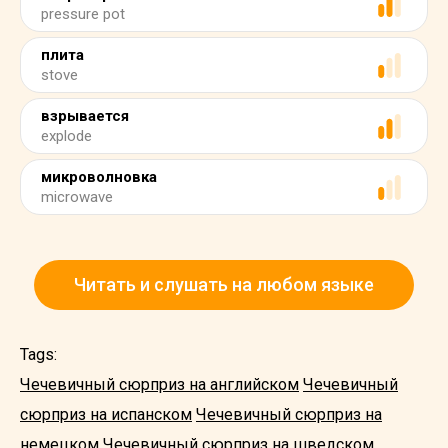
pressure pot
плита
stove
взрывается
explode
микроволновка
microwave
Читать и слушать на любом языке
Tags:
Чечевичный сюрприз на английском
Чечевичный
сюрприз на испанском
Чечевичный сюрприз на
немецком
Чечевичный сюрприз на шведском