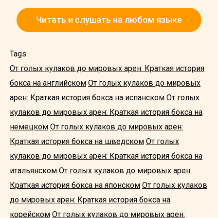
Читать и слушать на любом языке
Tags:
От голых кулаков до мировых арен: Краткая история
бокса на английском
От голых кулаков до мировых
арен: Краткая история бокса на испанском
От голых
кулаков до мировых арен: Краткая история бокса на
немецком
От голых кулаков до мировых арен:
Краткая история бокса на шведском
От голых
кулаков до мировых арен: Краткая история бокса на
итальянском
От голых кулаков до мировых арен:
Краткая история бокса на японском
От голых кулаков
до мировых арен: Краткая история бокса на
корейском
От голых кулаков до мировых арен: