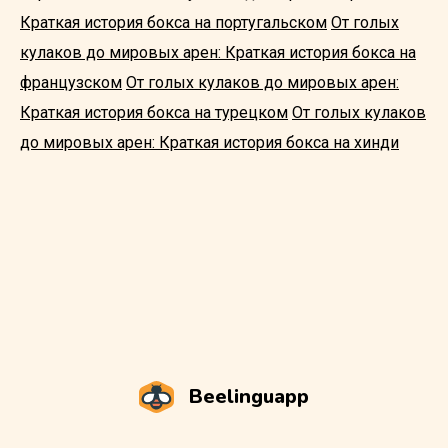
Краткая история бокса на португальском
От голых
кулаков до мировых арен: Краткая история бокса на
французском
От голых кулаков до мировых арен:
Краткая история бокса на турецком
От голых кулаков
до мировых арен: Краткая история бокса на хинди
Beelinguapp