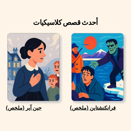
أحدث قصص كلاسيكيات
فرانكنشتاين (ملخص)
جين آير (ملخص)