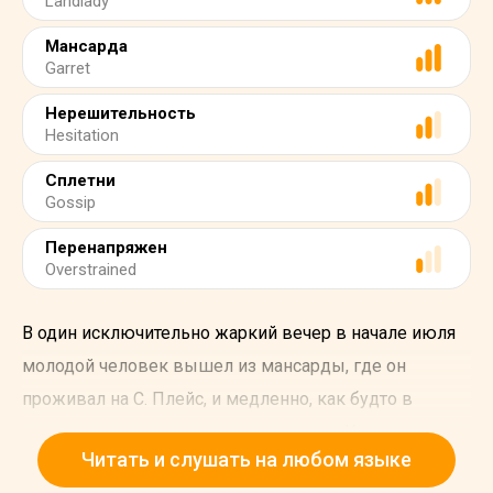
Landlady
Мансарда
Garret
Нерешительность
Hesitation
Сплетни
Gossip
Перенапряжен
Overstrained
В один исключительно жаркий вечер в начале июля
молодой человек вышел из мансарды, где он
проживал на С. Плейс, и медленно, как будто в
нерешительности, направился к мосту К.
Читать и слушать на любом языке
Ему удалось избежать встречи с хозяйкой дома на