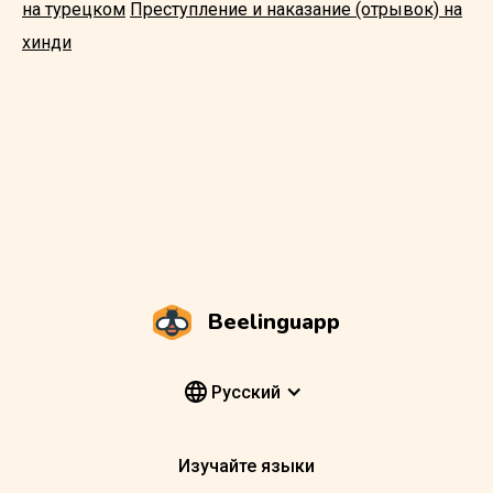
на турецком
Преступление и наказание (отрывок) на
хинди
Beelinguapp
Pусский
Изучайте языки