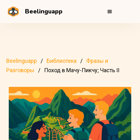
Beelinguapp
Beelinguapp
Библиотека
Фразы и
Разговоры
Поход в Мачу-Пикчу; Часть II