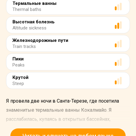
Термальные ванны
Thermal baths
Высотная болезнь
Altitude sickness
Железнодорожные пути
Train tracks
Пики
Peaks
Крутой
Steep
Я провела две ночи в Санта-Терезе, где посетила
знаменитые термальные ванны Кокалмайо. Я
расслабилась, купаясь в открытых бассейнах,
питаемых природными горячими источниками.
Читать и слушать на любом языке