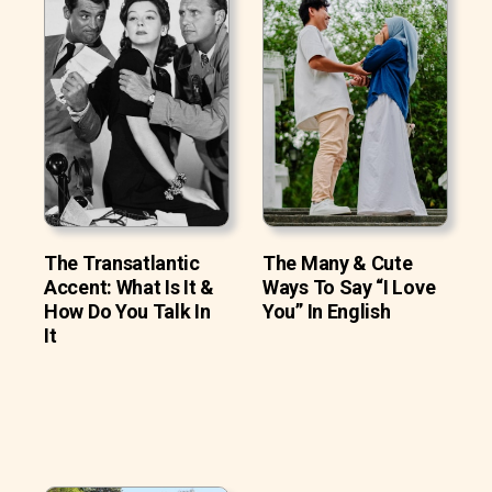
The Transatlantic
The Many & Cute
Accent: What Is It &
Ways To Say “I Love
How Do You Talk In
You” In English
It