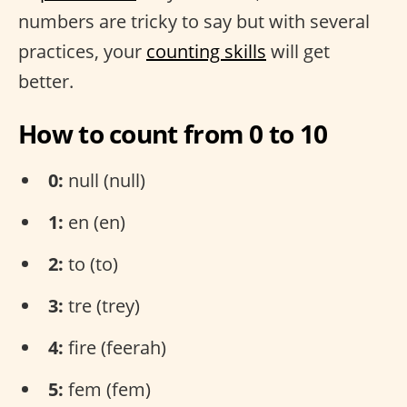
numbers are tricky to say but with several
practices, your
counting skills
will get
better.
How to count from 0 to 10
0:
null (null)
1:
en (en)
2:
to (to)
3:
tre (trey)
4:
fire (feerah)
5:
fem (fem)