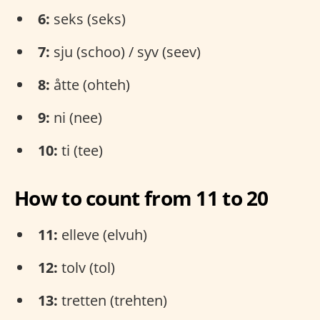
6:
seks (seks)
7:
sju (schoo) / syv (seev)
8:
åtte (ohteh)
9:
ni (nee)
10:
ti (tee)
How to count from 11 to 20
11:
elleve (elvuh)
12:
tolv (tol)
13:
tretten (trehten)