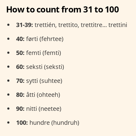
How to count from 31 to 100
31-39:
trettién, trettito, trettitre... trettini
40:
førti (fehrtee)
50:
femti (femti)
60:
seksti (seksti)
70:
sytti (suhtee)
80:
åtti (ohteeh)
90:
nitti (neetee)
100:
hundre (hundruh)