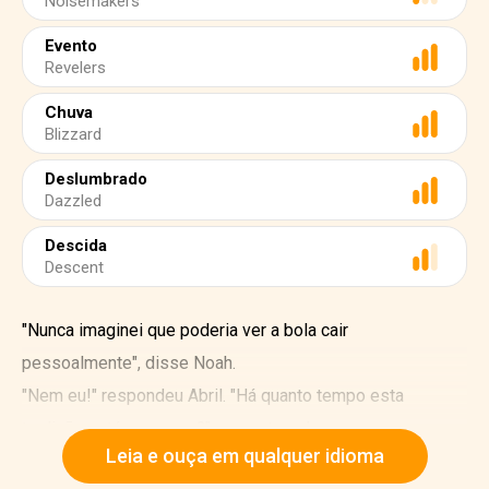
Noisemakers
Evento
Revelers
Chuva
Blizzard
Deslumbrado
Dazzled
Descida
Descent
"Nunca imaginei que poderia ver a bola cair
pessoalmente", disse Noah.
"Nem eu!" respondeu Abril. "Há quanto tempo esta
tradição está em curso?" perguntou ela.
Leia e ouça em qualquer idioma
"Há mais de um século. Foi organizada pela primeira vez