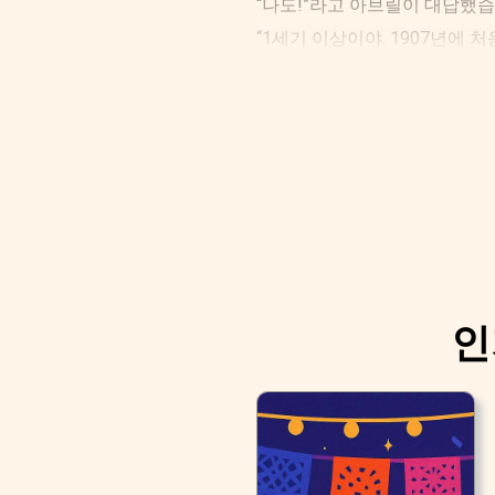
“나도!”라고 아브릴이 대답했습
“1세기 이상이야. 1907년에
인