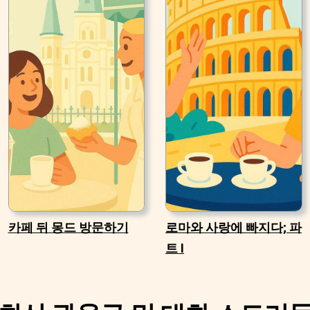
카페 뒤 몽드 방문하기
로마와 사랑에 빠지다; 파
트 I