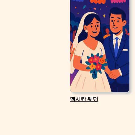
멕시칸 웨딩