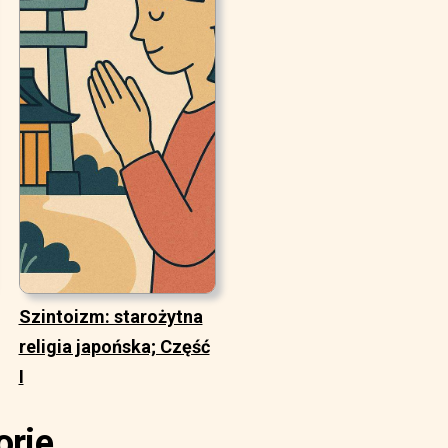
Szintoizm: starożytna
religia japońska; Część
I
orie