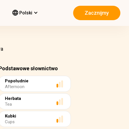
Zacznijmy
Polski
wa
Podstawowe słownictwo
Popołudnie
Afternoon
Herbata
Tea
Kubki
Cups