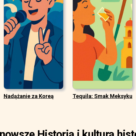
Nadążanie za Koreą
Tequila: Smak Meksyku
nowsze Historia i kultura hist