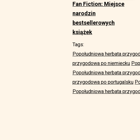
Fan Fiction: Miejsce
narodzin
bestsellerowych
książek
Tags:
Popołudniowa herbata przygo
przygodowa po niemiecku
Pop
Popołudniowa herbata przygo
przygodowa po portugalsku
Po
Popołudniowa herbata przygod