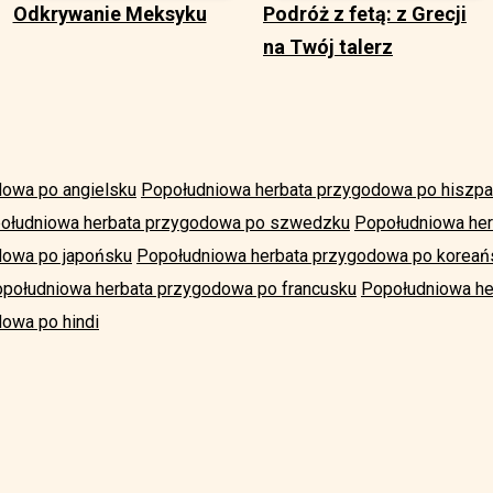
Odkrywanie Meksyku
Podróż z fetą: z Grecji
na Twój talerz
dowa po angielsku
Popołudniowa herbata przygodowa po hiszp
ołudniowa herbata przygodowa po szwedzku
Popołudniowa he
dowa po japońsku
Popołudniowa herbata przygodowa po koreań
południowa herbata przygodowa po francusku
Popołudniowa he
owa po hindi