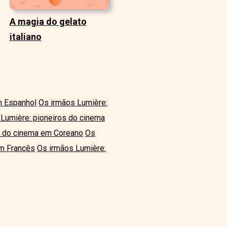
A magia do gelato
italiano
m Espanhol
Os irmãos Lumière:
Lumière: pioneiros do cinema
s do cinema em Coreano
Os
em Francês
Os irmãos Lumière: