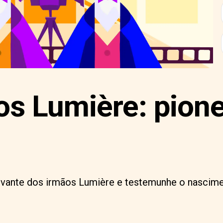
os Lumière: pione
tivante dos irmãos Lumière e testemunhe o nascim