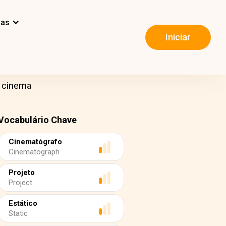
mas
Iniciar
o cinema
Vocabulário Chave
Cinematógrafo
Cinematograph
Projeto
Project
Estático
Static