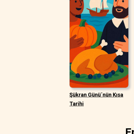
Şükran Günü´nün Kısa
Tarihi
E