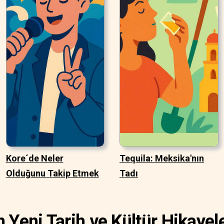
Kore´de Neler
Tequila: Meksika'nın
Olduğunu Takip Etmek
Tadı
n Yeni Tarih ve Kültür Hikayele