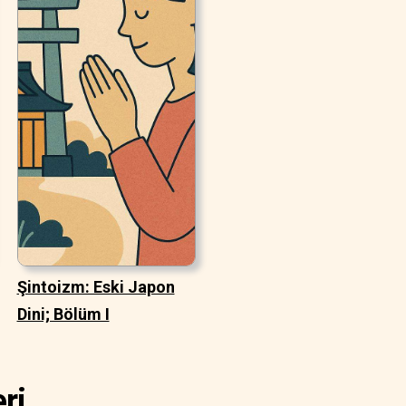
Şintoizm: Eski Japon
Dini; Bölüm I
ri