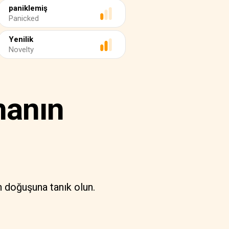
paniklemiş
Panicked
Yenilik
Novelty
manın
n doğuşuna tanık olun.