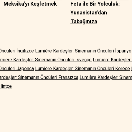
Meksika'yı Keşfetmek
Feta ile Bir Yolculuk:
Yunanistan'dan
Tabağınıza
ncüleri İngilizce
Lumière Kardeşler: Sinemanın Öncüleri İspanyo
mière Kardeşler: Sinemanın Öncüleri İsveççe
Lumière Kardeşler:
Öncüleri Japonca
Lumière Kardeşler: Sinemanın Öncüleri Korece
rdeşler: Sinemanın Öncüleri Fransızca
Lumière Kardeşler: Sinem
Hintçe