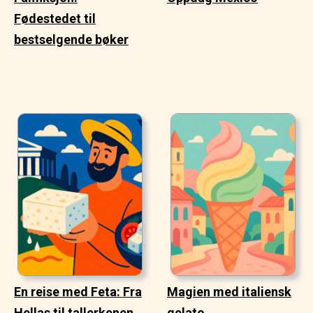
Fødestedet til
bestselgende bøker
En reise med Feta: Fra
Magien med italiensk
Hellas til tallerkenen
gelato