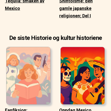
Tequila: smaken av
Shintoisme: den
Mexico
gamle japanske
religionen; Del I
De siste Historie og kultur historiene
Fanfiksjon:
Oppdag Mexico