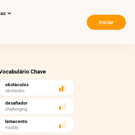
mas
Iniciar
Vocabulário Chave
obstáculos
obstacles
desafiador
challenging
lamacento
muddy