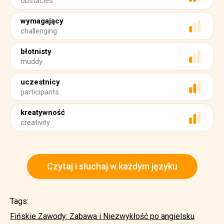
obstacles
wymagający
challenging
błotnisty
muddy
uczestnicy
participants
kreatywność
creativity
Czytaj i słuchaj w każdym języku
Tags:
Fińskie Zawody: Zabawa i Niezwykłość po angielsku