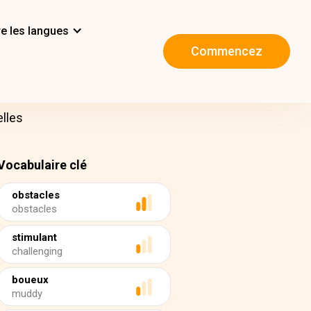
e les langues
Commencez
elles
Vocabulaire clé
obstacles
obstacles
stimulant
challenging
boueux
muddy