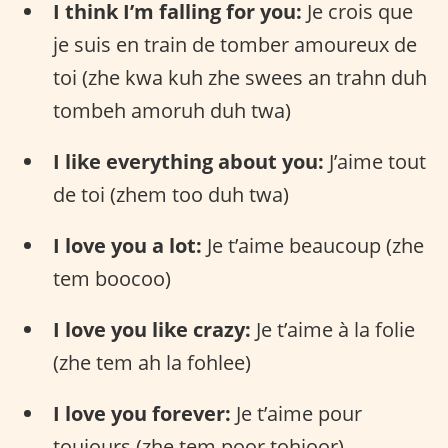
I think I’m falling for you:
Je crois que
je suis en train de tomber amoureux de
toi (zhe kwa kuh zhe swees an trahn duh
tombeh amoruh duh twa)
I like everything about you:
J’aime tout
de toi (zhem too duh twa)
I love you a lot:
Je t’aime beaucoup (zhe
tem boocoo)
I love you like crazy:
Je t’aime à la folie
(zhe tem ah la fohlee)
I love you forever:
Je t’aime pour
toujours (zhe tem poor tohjoor)