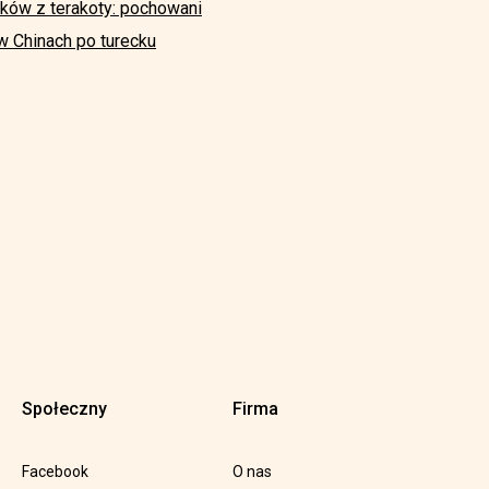
ów z terakoty: pochowani
 Chinach po turecku
Społeczny
Firma
Facebook
O nas