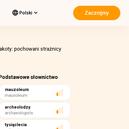
Zacznijmy
Polski
koty: pochowani strażnicy
Podstawowe słownictwo
mauzoleum
mausoleum
archeolodzy
archaeologists
tysiąclecia