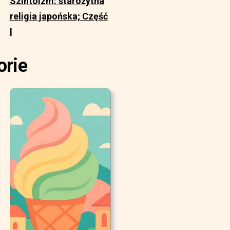
Szintoizm: starożytna
religia japońska; Część
I
orie