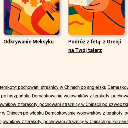
Odkrywanie Meksyku
Podróż z fetą: z Grecji
na Twój talerz
rakoty: pochowani strażnicy w Chinach po angielsku
Demaskowa
h po hiszpańsku
Demaskowanie wojowników z terakoty: pochowan
ników z terakoty: pochowani strażnicy w Chinach po szwedzk
cy w Chinach po włosku
Demaskowanie wojowników z terakoty: po
owników z terakoty: pochowani strażnicy w Chinach po koreań