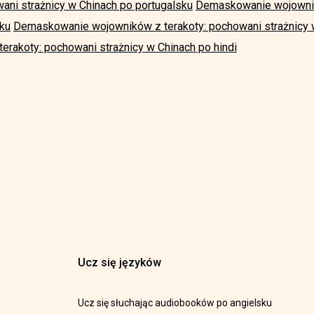
ani strażnicy w Chinach po portugalsku
Demaskowanie wojownik
sku
Demaskowanie wojowników z terakoty: pochowani strażnicy w
rakoty: pochowani strażnicy w Chinach po hindi
Ucz się języków
Ucz się słuchając audiobooków po angielsku