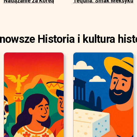
Nadążanie za Koreą
Tequila: Smak Meksyku
nowsze Historia i kultura hist