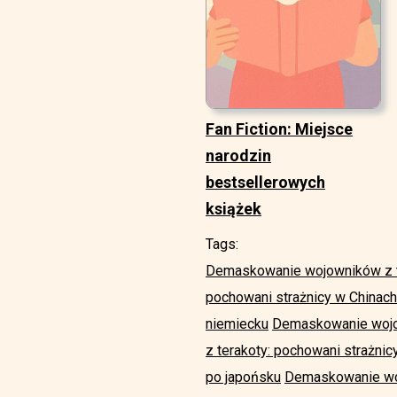
Fan Fiction: Miejsce
narodzin
bestsellerowych
książek
Tags:
Demaskowanie wojowników z te
pochowani strażnicy w Chinac
niemiecku
Demaskowanie wojow
z terakoty: pochowani strażni
po japońsku
Demaskowanie woj