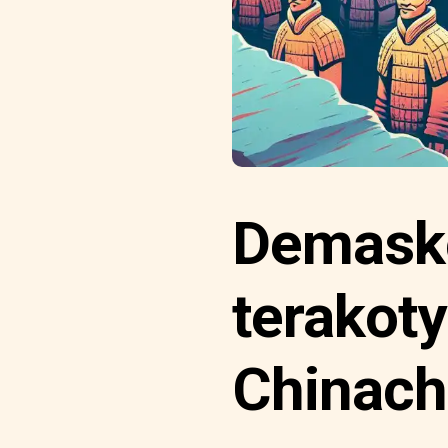
Demask
terakot
Chinach