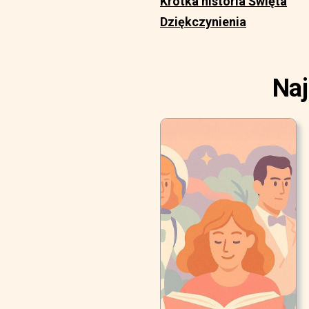
Krótka historia Święta
Dziękczynienia
Naj