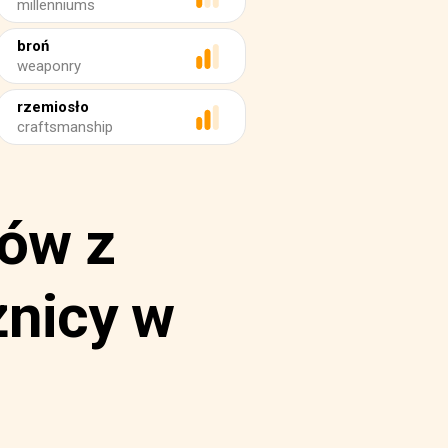
millenniums
broń
weaponry
rzemiosło
craftsmanship
ów z
żnicy w