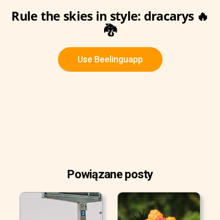
Rule the skies in style: dracarys 🔥
🐉
Use Beelinguapp
Powiązane posty