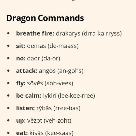
Dragon Commands
breathe fire:
drakarys (drra-ka-rryss)
sit:
demās (de-maass)
no:
daor (da-or)
attack:
angōs (an-gohs)
fly:
sōvēs (soh-vees)
be calm:
lykirī (lee-kee-rree)
listen:
rȳbās (rree-bas)
up:
vēzot (veh-zoht)
eat:
kisās (kee-saas)