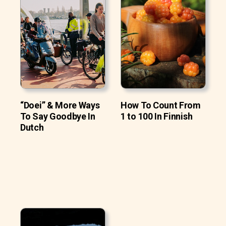
“Doei” & More Ways
How To Count From
To Say Goodbye In
1 to 100 In Finnish
Dutch