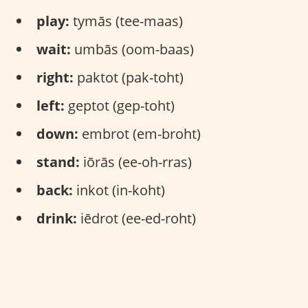
play:
tymās (tee-maas)
wait:
umbās (oom-baas)
right:
paktot (pak-toht)
left:
geptot (gep-toht)
down:
embrot (em-broht)
stand:
iōrās (ee-oh-rras)
back:
inkot (in-koht)
drink:
iēdrot (ee-ed-roht)