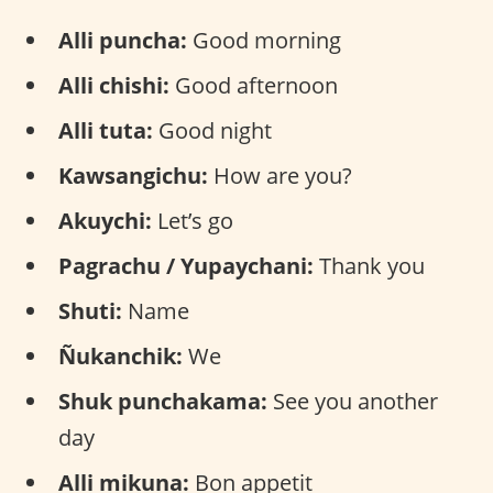
Alli puncha:
Good morning
Alli chishi:
Good afternoon
Alli tuta:
Good night
Kawsangichu:
How are you?
Akuychi:
Let’s go
Pagrachu / Yupaychani:
Thank you
Shuti:
Name
Ñukanchik:
We
Shuk punchakama:
See you another
day
Alli mikuna:
Bon appetit