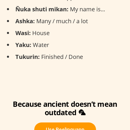
Ñuka shuti mikan:
My name is...
Ashka:
Many / much / a lot
Wasi:
House
Yaku:
Water
Tukurin:
Finished / Done
Because ancient doesn’t mean
outdated 🦜
Use Beelinguapp