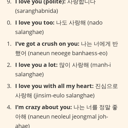
I love you (polite):
사랑합니다
(saranghabnida)
I love you too:
나도 사랑해 (nado
salanghae)
I’ve got a crush on you:
나는 너에게 반
했어 (naneun neoege banhaess-eo)
I love you a lot:
많이 사랑해 (manh-i
salanghae)
I love you with all my heart:
진심으로
사랑해 (jinsim-eulo salanghae)
I’m crazy about you:
나는 너를 정말 좋
아해 (naneun neoleul jeongmal joh-
ahae)