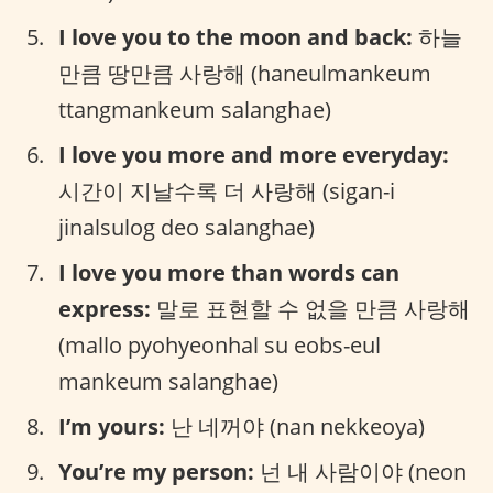
I love you to the moon and back:
하늘
만큼 땅만큼 사랑해 (haneulmankeum
ttangmankeum salanghae)
I love you more and more everyday:
시간이 지날수록 더 사랑해 (sigan-i
jinalsulog deo salanghae)
I love you more than words can
express:
말로 표현할 수 없을 만큼 사랑해
(mallo pyohyeonhal su eobs-eul
mankeum salanghae)
I’m yours:
난 네꺼야 (nan nekkeoya)
You’re my person:
넌 내 사람이야 (neon