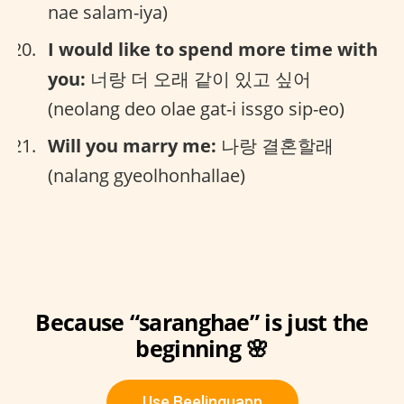
nae salam-iya)
I would like to spend more time with
you:
너랑 더 오래 같이 있고 싶어
(neolang deo olae gat-i issgo sip-eo)
Will you marry me:
나랑 결혼할래
(nalang gyeolhonhallae)
Because “saranghae” is just the
beginning 🌸
Use Beelinguapp