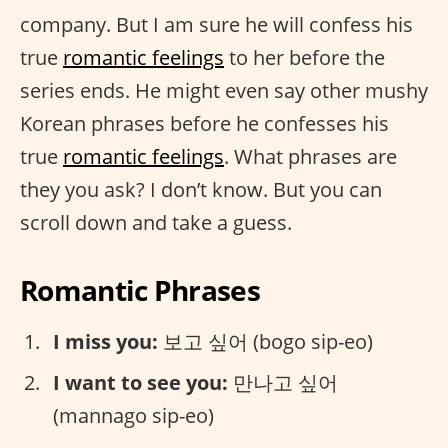
company. But I am sure he will confess his
true
romantic feelings
to her before the
series ends. He might even say other mushy
Korean phrases before he confesses his
true
romantic feelings
. What phrases are
they you ask? I don’t know. But you can
scroll down and take a guess.
Romantic Phrases
I miss you:
보고 싶어 (bogo sip-eo)
I want to see you:
만나고 싶어
(mannago sip-eo)