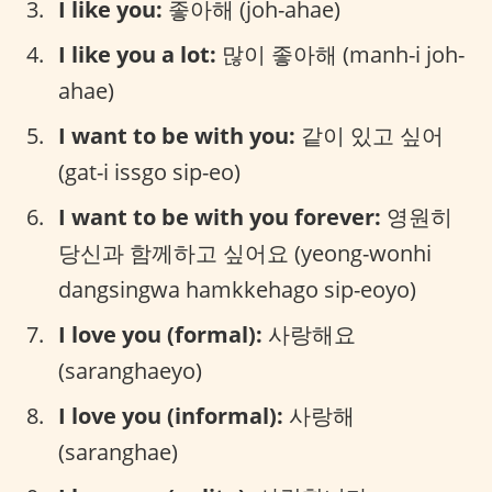
I like you:
좋아해 (joh-ahae)
I like you a lot:
많이 좋아해 (manh-i joh-
ahae)
I want to be with you:
같이 있고 싶어
(gat-i issgo sip-eo)
I want to be with you forever:
영원히
당신과 함께하고 싶어요 (yeong-wonhi
dangsingwa hamkkehago sip-eoyo)
I love you (formal):
사랑해요
(saranghaeyo)
I love you (informal):
사랑해
(saranghae)