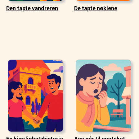
Den tapte vandreren
De tapte nøklene
En kjærlighetshistorie
Ana går til apoteket