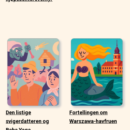
Den listige
Fortellingen om
svigerdatteren og
Warszawa-havfruen
Baba Yaga