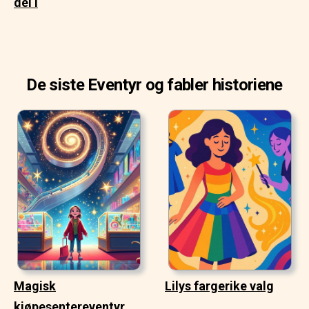
del I
De siste Eventyr og fabler historiene
Magisk
Lilys fargerike valg
kjøpesentereventyr