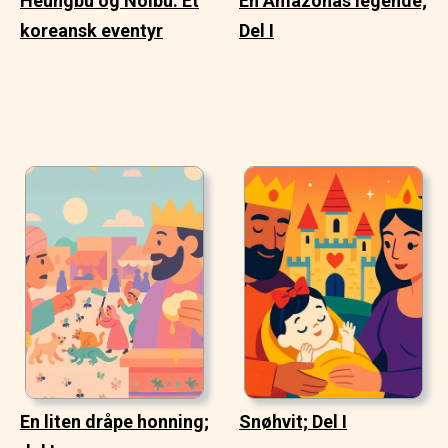
Heungbu og Nolbu: Et
En Amazonas legende;
koreansk eventyr
Del I
En liten dråpe honning;
Snøhvit; Del I