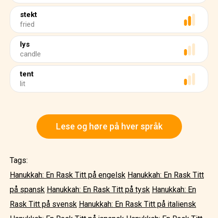
stekt
fried
lys
candle
tent
lit
Lese og høre på hver språk
Tags:
Hanukkah: En Rask Titt på engelsk
Hanukkah: En Rask Titt
på spansk
Hanukkah: En Rask Titt på tysk
Hanukkah: En
Rask Titt på svensk
Hanukkah: En Rask Titt på italiensk