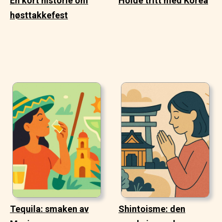
En kort historie om
Holde tritt med Korea
høsttakkefest
Tequila: smaken av
Shintoisme: den