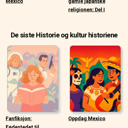
Mexico
gamle japanske
religionen; Del I
De siste Historie og kultur historiene
Fanfiksjon:
Oppdag Mexico
Fødestedet til