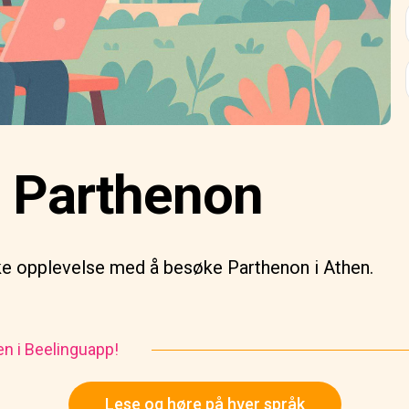
il Parthenon
ske opplevelse med å besøke Parthenon i Athen.
en i Beelinguapp!
Lese og høre på hver språk