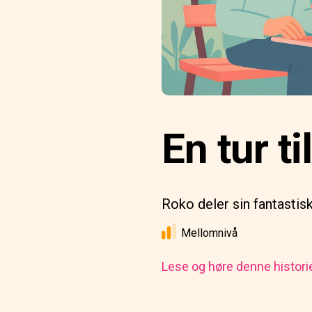
En tur t
Roko deler sin fantasti
Mellomnivå
Lese og høre denne histori