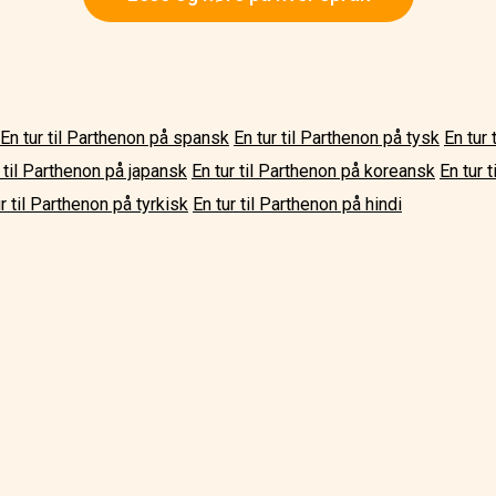
En tur til Parthenon på spansk
En tur til Parthenon på tysk
En tur
r til Parthenon på japansk
En tur til Parthenon på koreansk
En tur 
r til Parthenon på tyrkisk
En tur til Parthenon på hindi