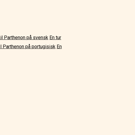
 til Parthenon på svensk
En tur
til Parthenon på portugisisk
En