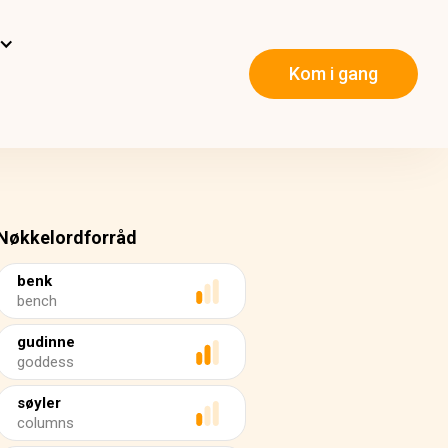
Kom i gang
Nøkkelordforråd
benk
bench
gudinne
goddess
søyler
columns