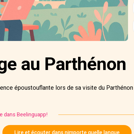
ge au Parthénon
ence époustouflante lors de sa visite du Parthénon
ire dans Beelinguapp!
Lire et écouter dans nimporte quelle langue