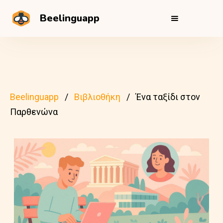
Beelinguapp
Beelinguapp
Βιβλιοθήκη
Ένα ταξίδι στον
Παρθενώνα