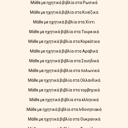
Μάθε με ηχητικά βιβλία στα Ρωσικά
Μάθε με ηχητικά βιβλία στα Κινέζικα
Μάθε με ηχητικά βιβλία στα Χίντι
Μάθε με ηχητικά βιβλία στα Τουρκικά
Μάθε με ηχητικά βιβλία στα Κορεάτικα
Μάθε με ηχητικά βιβλία στα Αραβικά
Μάθε με ηχητικά βιβλία στα Σουηδικά
Μάθε με ηχητικά βιβλία στα πολωνικά
Μάθε με ηχητικά βιβλία στα Ολλανδικά
Μάθε με ηχητικά βιβλία στα νορβηγικά
Μάθε με ηχητικά βιβλία στα ελληνικά
Μάθε με ηχητικά βιβλία στα Ινδονησιακά
Μάθε με ηχητικά βιβλία στα Ουκρανικά