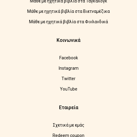
Μάθε με ηχητικά βιβλία στα Ταγκάλογκ
Μάθε με ηχητικά βιβλία στα Βιετναμέζικα
Μάθε με ηχητικά βιβλία στα Φινλανδικά
Κοινωνικά
Facebook
Instagram
Twitter
YouTube
Εταιρεία
Σχετικά με εμάς
Redeem coupon