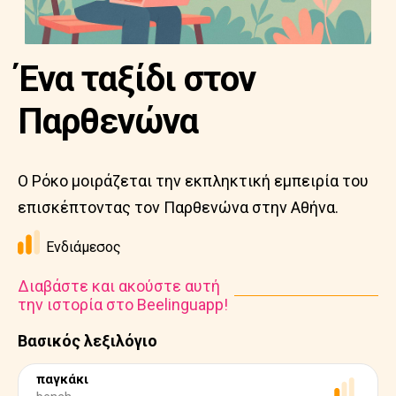
Ένα ταξίδι στον
Παρθενώνα
Ο Ρόκο μοιράζεται την εκπληκτική εμπειρία του
επισκέπτοντας τον Παρθενώνα στην Αθήνα.
Ενδιάμεσος
Διαβάστε και ακούστε αυτή
την ιστορία στο Beelinguapp!
Βασικός λεξιλόγιο
παγκάκι