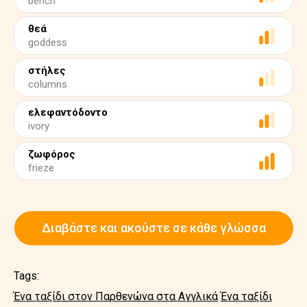
bench
θεά
goddess
στήλες
columns
ελεφαντόδοντο
ivory
ζωφόρος
frieze
Διαβάστε και ακούστε σε κάθε γλώσσα
Tags:
Ένα ταξίδι στον Παρθενώνα στα Αγγλικά
Ένα ταξίδι