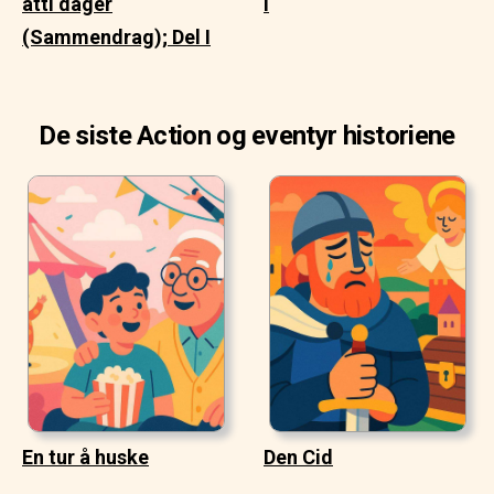
åtti dager
I
(Sammendrag); Del I
De siste Action og eventyr historiene
En tur å huske
Den Cid