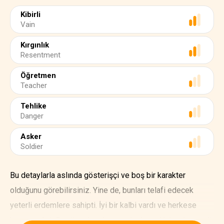
Kibirli
Vain
Kırgınlık
Resentment
Öğretmen
Teacher
Tehlike
Danger
Asker
Soldier
Bu detaylarla aslında gösterişçi ve boş bir karakter
olduğunu görebilirsiniz. Yine de, bunları telafi edecek
yeterli erdemlere sahipti. İyi bir kalbi vardı ve herkese
karşı nazikti. Onu üzenlere karşı asla dargınlık beslemezdi.