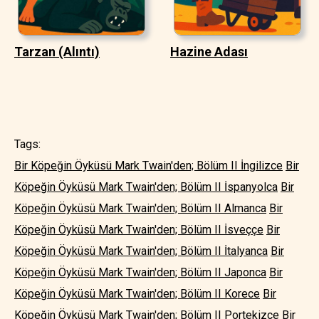
Tarzan (Alıntı)
Hazine Adası
Tags:
Bir Köpeğin Öyküsü Mark Twain'den; Bölüm II İngilizce
Bir
Köpeğin Öyküsü Mark Twain'den; Bölüm II İspanyolca
Bir
Köpeğin Öyküsü Mark Twain'den; Bölüm II Almanca
Bir
Köpeğin Öyküsü Mark Twain'den; Bölüm II İsveççe
Bir
Köpeğin Öyküsü Mark Twain'den; Bölüm II İtalyanca
Bir
Köpeğin Öyküsü Mark Twain'den; Bölüm II Japonca
Bir
Köpeğin Öyküsü Mark Twain'den; Bölüm II Korece
Bir
Köpeğin Öyküsü Mark Twain'den; Bölüm II Portekizce
Bir