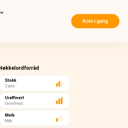
Kom i gang
Nøkkelordforråd
Stokk
Cane
Uraffinert
Unrefined
Melk
Milk