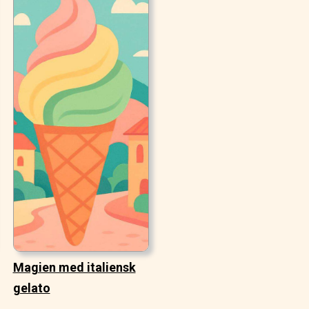
Magien med italiensk
gelato