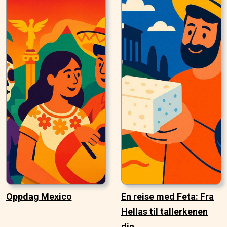
Oppdag Mexico
En reise med Feta: Fra
Hellas til tallerkenen
din