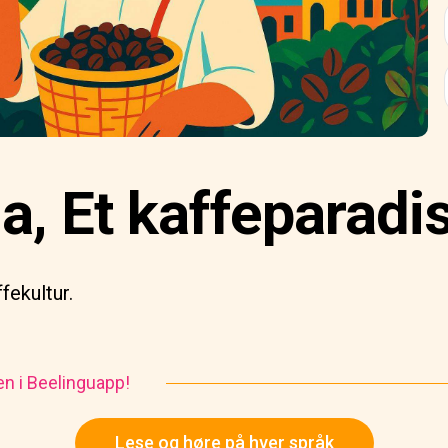
, Et kaffeparadi
ekultur.
en i Beelinguapp!
Lese og høre på hver språk