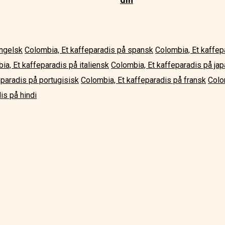
engelsk
Colombia, Et kaffeparadis på spansk
Colombia, Et kaffep
ia, Et kaffeparadis på italiensk
Colombia, Et kaffeparadis på ja
eparadis på portugisisk
Colombia, Et kaffeparadis på fransk
Colo
is på hindi