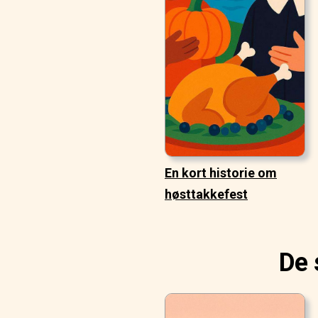
En kort historie om
høsttakkefest
De 