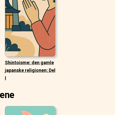
Shintoisme: den gamle
japanske religionen; Del
I
iene