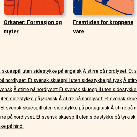
Orkaner: Formasjon og
Fremtiden for kroppene
myter
våre
sk skuespill uten sidestykke på engelsk
Å stirre på nordlyset: Et
 på nordlyset: Et svensk skuespill uten sidestykke på tysk
Å stir
svensk
Å stirre på nordlyset: Et svensk skuespill uten sidestykke 
 uten sidestykke på japansk
Å stirre på nordlyset: Et svensk sku
: Et svensk skuespill uten sidestykke på portugisisk
Å stirre på 
irre på nordlyset: Et svensk skuespill uten sidestykke på tyrkisk
ke på hindi