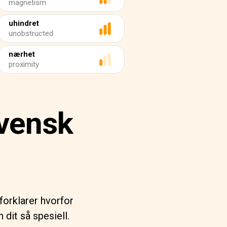
magnetism
uhindret
unobstructed
nærhet
proximity
svensk
forklarer hvorfor
dit så spesiell.