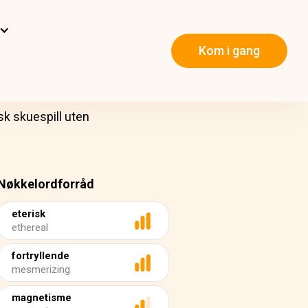
Kom i gang
sk skuespill uten
Nøkkelordforråd
eterisk
ethereal
fortryllende
mesmerizing
magnetisme