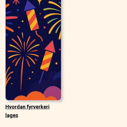
Hvordan fyrverkeri
lages