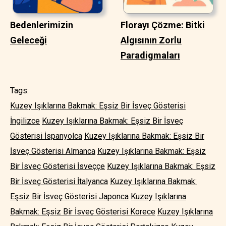
Bedenlerimizin
Florayı Çözme: Bitki
Geleceği
Algısının Zorlu
Paradigmaları
Tags:
Kuzey Işıklarına Bakmak: Eşsiz Bir İsveç Gösterisi
İngilizce
Kuzey Işıklarına Bakmak: Eşsiz Bir İsveç
Gösterisi İspanyolca
Kuzey Işıklarına Bakmak: Eşsiz Bir
İsveç Gösterisi Almanca
Kuzey Işıklarına Bakmak: Eşsiz
Bir İsveç Gösterisi İsveççe
Kuzey Işıklarına Bakmak: Eşsiz
Bir İsveç Gösterisi İtalyanca
Kuzey Işıklarına Bakmak:
Eşsiz Bir İsveç Gösterisi Japonca
Kuzey Işıklarına
Bakmak: Eşsiz Bir İsveç Gösterisi Korece
Kuzey Işıklarına